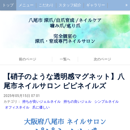
»
トップ
メニュー
こだわり
スタッフ紹介
ギャラリー
初めての方へ
お子様連れの方へ
ご予約
最強のネイルケアとは？
八尾市 深爪/自爪育成 /ネイルケア
深爪ケアとは？
ブログ
噛み爪/毟り爪
アクセス
お問い合わせ
お客様の声
Q&A
完全個室の
深爪・育成専門ネイルサロン
前のページ
一覧へ
次のページ
【硝子のような透明感マグネット】八
尾市ネイルサロン ピピネイルズ
2025年05月15日 07:01
カテゴリ：
持ちが良いジェルネイル
持ちの良いジェル
シンプルネイル
オフィスネイル
爪に優しい
大阪府八尾市 ネイルサロン