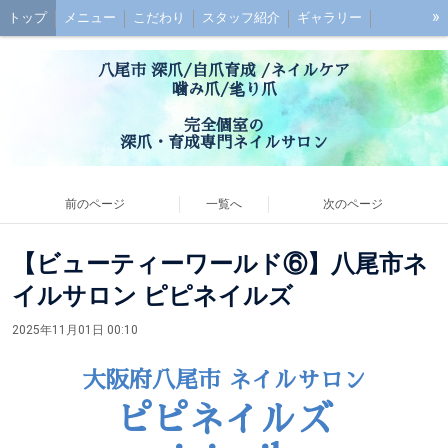
»
トップ
メニュー
こだわり
スタッフ紹介
ギャラリー
初めての方へ
お子様連れの方へ
ご予約
最強のネイルケアとは？
八尾市 深爪/自爪育成 /ネイルケア
深爪ケアとは？
ブログ
噛み爪/毟り爪
アクセス
お問い合わせ
お客様の声
Q&A
完全個室の
深爪・育成専門ネイルサロン
前のページ
一覧へ
次のページ
【ビューティーワールド⑥】八尾市ネ
イルサロン ピピネイルズ
2025年11月01日 00:10
大阪府八尾市 ネイルサロン
ピピネイルズ