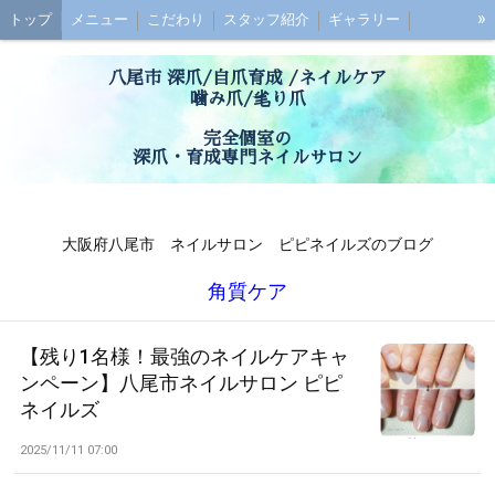
»
トップ
メニュー
こだわり
スタッフ紹介
ギャラリー
初めての方へ
お子様連れの方へ
ご予約
最強のネイルケアとは？
八尾市 深爪/自爪育成 /ネイルケア
深爪ケアとは？
ブログ
噛み爪/毟り爪
アクセス
お問い合わせ
お客様の声
Q&A
完全個室の
深爪・育成専門ネイルサロン
大阪府八尾市 ネイルサロン ピピネイルズのブログ
角質ケア
【残り1名様！最強のネイルケアキャ
ンペーン】八尾市ネイルサロン ピピ
ネイルズ
2025/11/11 07:00