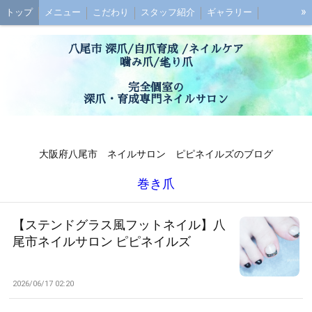
»
トップ
メニュー
こだわり
スタッフ紹介
ギャラリー
初めての方へ
お子様連れの方へ
ご予約
最強のネイルケアとは？
八尾市 深爪/自爪育成 /ネイルケア
深爪ケアとは？
ブログ
噛み爪/毟り爪
アクセス
お問い合わせ
お客様の声
Q&A
完全個室の
深爪・育成専門ネイルサロン
大阪府八尾市 ネイルサロン ピピネイルズのブログ
巻き爪
【ステンドグラス風フットネイル】八
尾市ネイルサロン ピピネイルズ
2026/06/17 02:20